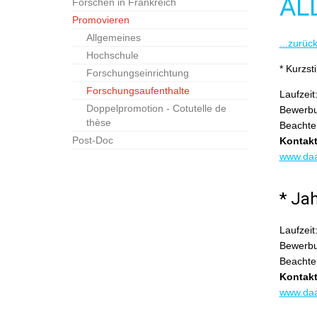
AL
Forschen in Frankreich
Promovieren
Allgemeines
...zurüc
Hochschule
* Kurzs
Forschungseinrichtung
Forschungsaufenthalte
Laufzeit
Doppelpromotion - Cotutelle de
Bewerbun
thèse
Beachte
Post-Doc
Kontak
www.da
* Ja
Laufzeit
Bewerbu
Beachte
Kontak
www.da