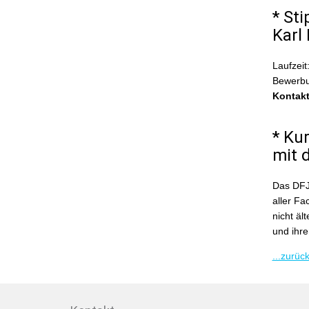
* St
Karl
Laufzeit
Bewerbu
Kontak
* Ku
mit 
Das DFJW
aller Fa
nicht äl
und ihre
...zurüc