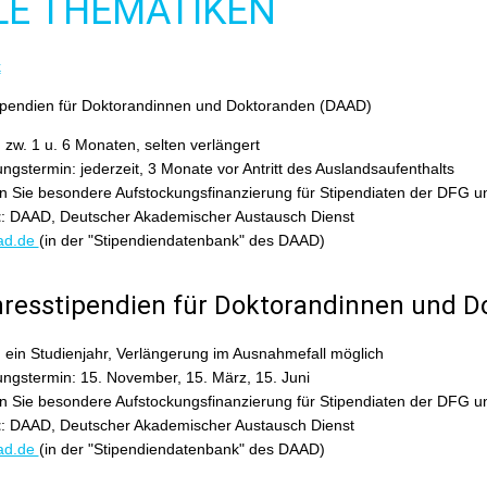
LE THEMATIKEN
k
tipendien für Doktorandinnen und Doktoranden (DAAD)
: zw. 1 u. 6 Monaten, selten verlängert
gstermin: jederzeit, 3 Monate vor Antritt des Auslandsaufenthalts
n Sie besondere Aufstockungsfinanzierung für Stipendiaten der DFG u
t
: DAAD, Deutscher Akademischer Austausch Dienst
ad.de
(in der "Stipendiendatenbank" des DAAD)
hresstipendien für Doktorandinnen und 
: ein Studienjahr, Verlängerung im Ausnahmefall möglich
ngstermin: 15. November, 15. März, 15. Juni
n Sie besondere Aufstockungsfinanzierung für Stipendiaten der DFG u
t
: DAAD, Deutscher Akademischer Austausch Dienst
ad.de
(in der "Stipendiendatenbank" des DAAD)