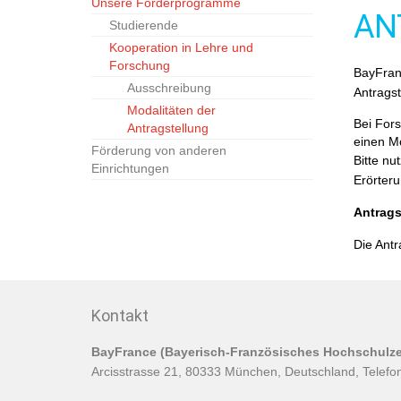
Unsere Förderprogramme
AN
Studierende
Kooperation in Lehre und
Forschung
BayFranc
Ausschreibung
Antragst
Modalitäten der
Bei For
Antragstellung
einen M
Förderung von anderen
Bitte nu
Einrichtungen
Erörteru
Antrags
Die Antr
Kontakt
BayFrance (Bayerisch-Französisches Hochschulze
Arcisstrasse 21, 80333 München, Deutschland, Telefo