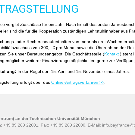
TRAGSTELLUNG
e vergibt Zuschüsse für ein Jahr. Nach Erhalt des ersten Jahresberich
eller sind die für die Kooperation zuständigen Lehrstuhlinhaber aus Fr
schungs- oder Rechercheaufenthalten von mehr als drei Wochen erhal
obilitätszuschuss von 300,--€ pro Monat sowie die Übernahme der Rei
tzen Sie unser Beratungsangebot. Die Geschäftsstelle (
Kontakt
) steht 
ng möglicher weiterer Finanzierungsmöglichkeiten gerne zur Verfügung
tellung:
In der Regel der 15. April und 15. November eines Jahres.
agstellung erfolgt über das
Online-Antragsverfahren >>
.
ntrum) an der Technischen Universität München
n: +49 89 289 22601, Fax: +49 89 289 22600, E-Mail:
info.bayfrance@