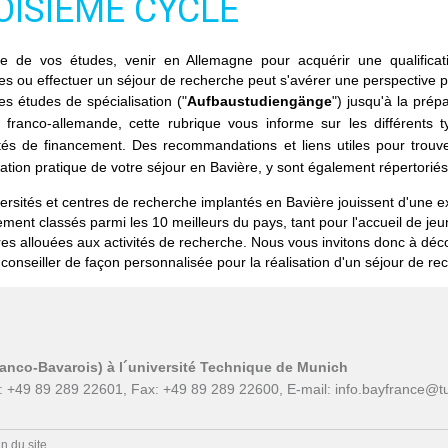
OISIÈME CYCLE
e de vos études, venir en Allemagne pour acquérir une qualifica
es ou effectuer un séjour de recherche peut s'avérer une perspective p
es études de spécialisation ("
Aufbaustudiengänge
") jusqu'à la pré
le franco-allemande, cette rubrique vous informe sur les différent
ités de financement. Des recommandations et liens utiles pour trouv
sation pratique de votre séjour en Bavière, y sont également répertoriés
ersités et centres de recherche implantés en Bavière jouissent d'une e
ement classés parmi les 10 meilleurs du pays, tant pour l'accueil de j
res allouées aux activités de recherche. Nous vous invitons donc à déc
conseiller de façon personnalisée pour la réalisation d'un séjour de re
ranco-Bavarois) à l´université Technique de Munich
: +49 89 289 22601, Fax: +49 89 289 22600, E-mail:
info.bayfrance@t
n du site