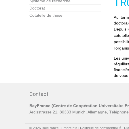
TR
Système de recherche
Doctorat
Cotutelle de thèse
Au term
doctoral
Depuis l
cotutel
possibil
l'organi
Les univ
régulièr
financiè
de vous 
Contact
BayFrance (Centre de Coopération Universitaire F
Arcisstrasse 21, 80333 Munich, Allemagne, Téléphone
© 2026 BayFrance |
Empreinte
|
Politique de confidentialité
|
Pla